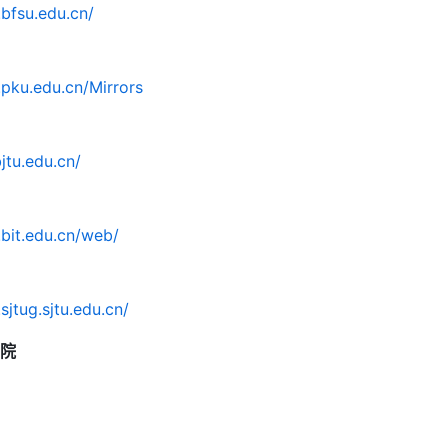
.bfsu.edu.cn/
s.pku.edu.cn/Mirrors
bjtu.edu.cn/
.bit.edu.cn/web/
.sjtug.sjtu.edu.cn/
院
neusoft.edu.cn/