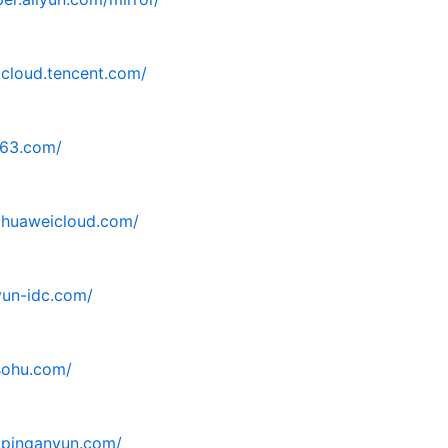
s.cloud.tencent.com/
.163.com/
s.huaweicloud.com/
.yun-idc.com/
.sohu.com/
s.pinganyun.com/