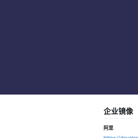
企业镜像
阿里
https://develo