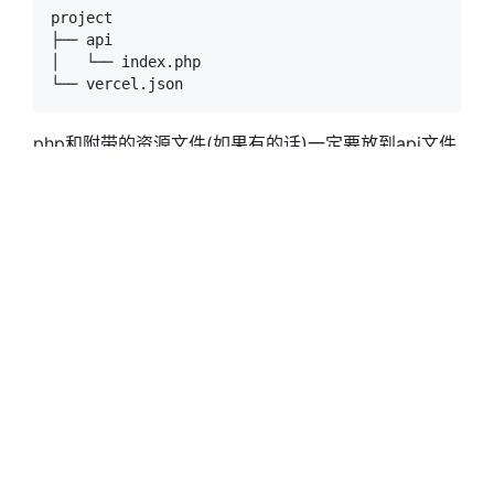
project

├── api

│   └── index.php

php和附带的资源文件(如果有的话)一定要放到api文件
夹下才能够正常被vercel识别。
以下附
vercel.json
  "functions"
    "api/index.php"
      "runtime"
: 