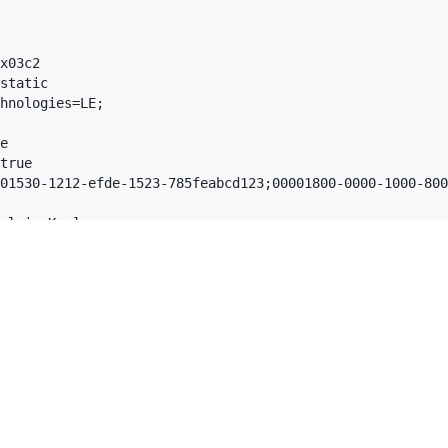
x03c2

static

hnologies=LE;

e

true

01530-1212-efde-1523-785feabcd123;00001800-0000-1000-800
olvingKey]

59A7531E978AFDC6BB5EC8E1

]

3256018192942EB0CDDEE6A3

d=0

0852728832717
