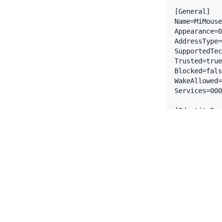
[General]

Name=MiMouse

Appearance=0
AddressType=
SupportedTec
Trusted=true

Blocked=fals
WakeAllowed=
Services=000
[IdentityRes
Key=067764BF
[LongTermKey
Key=E3C49B4F
Authenticate
EncSize=16

EDiv=28209

Rand=1597085
[DeviceID]

Source=2
