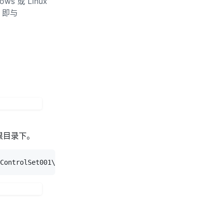
 或 Linux
，即与
根目录下。