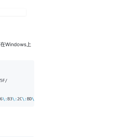
Windows上
6
\:
B3
\:
2C
\:
BD
\: