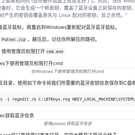
ws 上都是相同的 (这在硬件层面上就设定好了)。然而，当在 Windows
设备时，它会生成一个新密钥，覆盖了蓝牙设备之前保存的密钥
 配对产生的密钥会覆盖原先与 Linux 配对的密钥，反之亦然。“
连接蓝牙鼠标，再重启到Windows重新配对蓝牙蓝牙鼠标。
，解压后，记住你所解压的路径。
PsExec.zip
中，使用管理员权限打开
cmd.exe
在Windows下使用管理员权限打开cmd
ec解压目录，使用如下命令将我们所需要的蓝牙密钥信息保存到C盘
使用psexec获取蓝牙信息
ys.reg可以直接用记事本打开，内容大概是下面这个样子