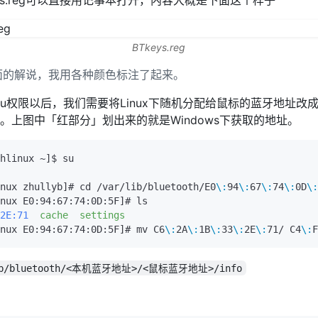
BTkeys.reg
面的解说，我用各种颜色标注了起来。
取su权限以后，我们需要将Linux下随机分配给鼠标的蓝牙地址改成在
。上图中「红部分」划出来的就是Windows下获取的地址。
nux zhullyb]# cd /var/lib/bluetooth/E0
\:
94
\:
67
\:
74
\:
0D
\:
2E:71
  cache
nux E0:94:67:74:0D:5F]# mv C6
\:
2A
\:
1B
\:
33
\:
2E
\:
71/ C4
\:
F
ib/bluetooth/<本机蓝牙地址>/<鼠标蓝牙地址>/info