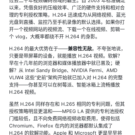
过去二十年视频编码领域的霸主。自 2003 年标准确定
以来，凭借良好的压缩效率、广泛的硬件支持和相对合
理的专利授权策略，H.264 迅速成为从网络视频、蓝光
光盘到直播、监控乃至手机录像的默认选择。如果你打
开一个视频网站的视频流、下载一个在线视频、剪辑一
个 vlog，大概率都绕不开 H.264 的身影。
H.264 的最大优势在于——
兼容性无敌
。不夸张地说，
只要是带屏幕的设备，就能播放 H.264 视频。软解？
早在十几年前的浏览器和媒体播放器中就已普及；硬
解？从 Intel Sandy Bridge、NVIDIA Fermi、AMD
VLIW4 这些“史前”架构开始就已加入对 H.264 的完整
支持——你甚至可以在树莓派、智能冰箱上流畅播放
H.264 视频。
虽然 H.264 同样存在和 H.265 相同的专利问题，但其
授权策略明显更温和——MPEG LA 提供的专利池授权
门槛较低，且不向免费网络视频收取费用，使得包括
Chromium、Firefox 在内的浏览器都默认集成了
H.264 的软解功能。Apple 和 Microsoft 更是早早将