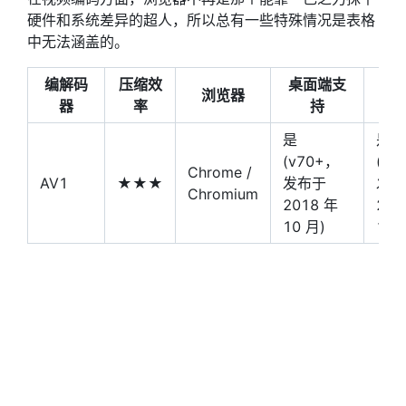
硬件和系统差异的超人，所以总有一些特殊情况是表格
中无法涵盖的。
编解码
压缩效
桌面端支
移
浏览器
器
率
持
是
是
(v70+，
(v7
Chrome /
AV1
★★★
发布于
发布
Chromium
2018 年
201
10 月)
10 
是
是
(v67+，
(v1
Firefox
发布于
发布
2019 年 5
202
月)
5 月
不完全支
不完