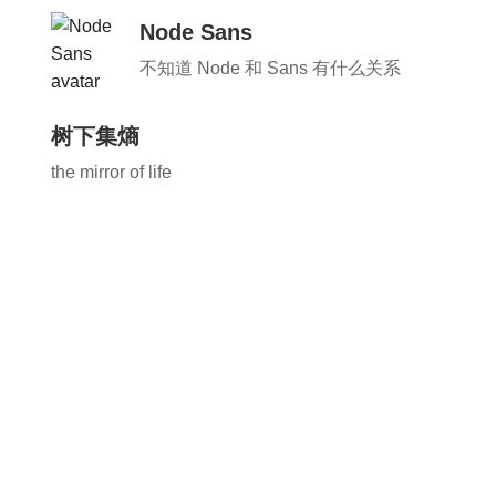
Node Sans
不知道 Node 和 Sans 有什么关系
树下集熵
the mirror of life
chloris
惜寞 - 无人小间
也许大概应该可能 maybe/possible 会发
（水）点文章
青鸟の博客
一只不会飞的小笨鸟