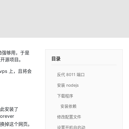
但勉强够用，于是
目录
开源项目。
ps 上，且将会
反代 8011 端口
安装 nodejs
下载程序
安装依赖
为此安装了
ever
修改配置文件
换掉这个网页。
设置开机自启动