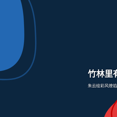
竹林里
朱云绘彩风燎焰