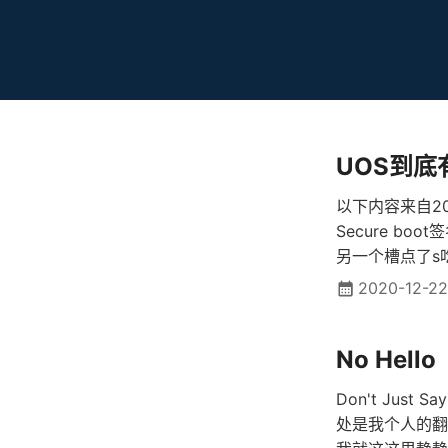
UOS到底有
以下内容来自2
Secure bo
另一个槽点了s吃
binary然后u
2020-12-2
辑把deepin目
postins
No Hello
一个ubuntu目
啊，update-
Don't Just
处是我个人的翻译版。2