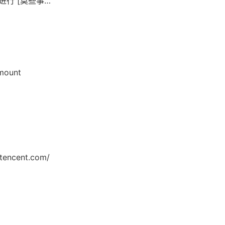
在进行 [莫些事情]
回答] 这就像是你
对方的提问，这
事情] 然后我正尝试
可以更快速地获得你想
 mount
tencent.com/
 tuna 有兩個服務器互相