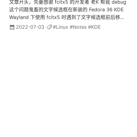
文章开头，先要感谢 fcitx5 的开发者 老K 帮我 debug
特色，在 hollywood 的 github 仓库中，我们可以找到
这个问题鬼畜的文字候选框在新装的 Fedora 36 KDE
原来的 mp4 文件。下载这个 mp4 文件后，我们将其
Wayland 下使用 fcitx5 时遇到了文字候选框前后移动
放入 /usr/share/hollywood/ 路径下，重命名为
晃眼的问题（如下图）解决方案当我向老K提出这个问
2022-07-03
#Linux
#Notes
#KDE
soundwave.mp4，并确保其被正确设定为 0644 权
题上的时候，老K告诉我这是预期行为，一共有两个解
限。sudo install ...
决方案。使用 qt 的 text input关掉 kwin 的淡入淡出
使用caddy反向代理维基百科中文站点
特效但由于我并不熟悉 KWin 的特效，所以我选择了前
者的方案。首先，需要确保自己的 Plasma 版本在
反代的目的无非是两点满足自己在无代理情况下访问无
5.24 或以上，fcitx5 的版本号在 5.0.14 以上。然后我
法访问的站点的需求方便将站点分享给亲朋好友。一直
们需要让 KWin 去启动 fcitx5。KCM 为此提供了一个
以来，我都想用 caddy 去反代一份维基百科来用，今
非常简单的方式，如下图随后需要确保环境变量没有设
天刚好就顺手解决了。注意事项用于反代的机子需要有
2022-05-30
#Caddy
置 QT_IM_MODULE 。一定要确保这个变量不存在，
对目标站点的访问能力最好准备一个新的域名作为白手
连空也不行，必须是 unset。理论上来说，是不需要重
套，防止被污染建议增加密码保护，一来使得小鸡流量
创建一个本地的 Fedora 镜像源
启的，但我的环境变量是 fcitx5-...
不被滥用，二来防止防火墙检测到站点内容本文使用的
caddy 开启了 replace_response 插件，可以使用
Fedora 36 在多次跳票后，总算是在 5月10日正式发布
xcaddy 编译或直接前往
了。截止北京时间 5月11日凌晨两点，上海交通大学开
https://caddyserver.com/download 勾选相应插件后
源镜像站的上游 rsync://download-
下载。安装时，建议先根据官方文档安装原版 caddy，
ib01.fedoraproject.org/ 仍然没有同步 Fedora 36 的
2022-05-11
#Fedora
#Caddy