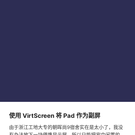
使用 VirtScreen 将 Pad 作为副屏
由于浙江工地大专的朝晖尚9宿舍实在是太小了，我没
有办法放下一块便携显示屏，所以只能把家中闲置的