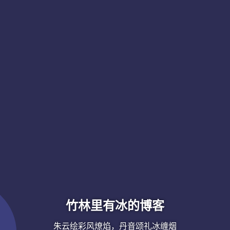
竹林里有冰的博客
朱云绘彩风燎焰，丹音颂礼冰缠烟