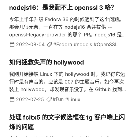
网。所幸，NetworkManager 非常贴心地为我们提供
环境需要用到的项目 maunium/stickerpicker克隆主项
nodejs16：是我配不上 openssl 3 咯？
了 l2tp 的插件，在 Archlinux 下使用如下命令即可完
目git clone
成安装。sudo pacman -...
https://github.com/maunium/stickerpicker.git &&
今年上半年升级 Fedora 36 的时候遇到了这个问题。
cd stickerpicker 使用 pip 安装依赖其实本来想直接用
那会儿很无奈，一直在等 nodejs16 合并提供 --
包管理去安装这个项目的依赖的，可惜我看了一眼依赖
openssl-legacy-provider 的那个 PR。nodejs16 是一
列表，有整整一半的依赖没有被 Fedora 打包，所以干
个 lts 版本，照道理来说，既然要提供 Long-term
2022-08-04
#Fedora
#nodejs
#OpenSSL
脆就直接用 pip 安装算了。pip install . 选择一：将本
Support，而 openssl 1 作为它的依赖之一，生命周期
地图片制成贴纸包在项目根目录下创新一个新的目录。
结束又在 nodejs16 之前，那是不是应该给 nodejs16
如何拯救失声的 hollywood
mkdir...
backport 在 nodejs17 上实现的 --openssl-legacy-
provider 参数选项呢？否则绝大多数发行版都会在
我刚开始接触 Linux 下的 hollywood 时，我记得它运
openssl 1 的生命周期结束之前切换到 openssl 3，那
行时是有声音的，应该是 007 的主题音乐，如今再次
nodejs16 不就没法用了嘛。然而，nodejs 在他们的官
装上 hollywood，却发现音乐没了。在 Github 找到
网上发布的一篇博客刷新了我的世界观，而此前的那个
hollywood，发现有一个 issue 也提到了这个问题。原
2022-07-25
#Fun
#Linux
PR 甚至一度被关停。（此处有寒晶雪提供的中文翻
作者在该 issue 中回复道没错，它只是一段视频，音频
译）博客称他们将会把 nodejs...
受到版权保护。所以不难看出，作者因为版权问题而去
处理 fcitx5 的文字候选框在 tg 客户端上闪
掉了音频，进而导致 hollywood 失声。但我们作为用
烁的问题
户，是不是可以想办法获取到老版本中那段带有音频的
mp4 文件呢？答案是肯定的。得益于 git 的版本控制