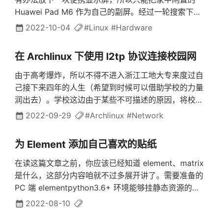
Huawei Pad M6 作为自己的副屏。经过一轮搜索下
来，我找到了 VirtScreen 作为工具。安装在
2022-10-04
#Linux
#Hardware
Archlinux 上，大概有三种以上的方式进行安装:一、使
用 AUR 上的 virtscreen遇到的唯一一个麻烦是作为依
在 Archlinux 下使用 l2tp 协议连接校园网
赖之一的 python-quamash 在 python3.10 上无法直
接安装。通过 AUR 的评论区得知，需要将
由于高考爆炸，所以不得不进入浙江工地大专来度过自
collections.Mapping 改为 collections.abc.Mapping
己接下来四年的人生（希望到时候可以借助学校的力量
方可通过安装。二、使用 dderjoel 的 fork 进行安装见
润出去）。学校这边由于某些不可描述的原因，将校园
https://github.com/dderjoel/VirtScreen/blob/maste
卡与宽带捆绑销售，且每次登陆校园网时都需要使用定
2022-09-29
#Archlinux
#Network
r/package/archlinux/PKGBUILD三、直接通过
制的 l2tp 协议客户端进行上网，且该客户端将会禁用
appimage 安...
用户的无线网卡（这不明摆着想让我们宿舍每个人都花
为 Element 添加自己喜欢的贴纸
一次钱）。更惨的是，学校仅提供了 Windows 与
MacOS 的客户端。在 BearChild 的提醒下，我意识到
在读这篇文章之前，你应该已经知道 element、matrix
Linux 下也可以有 l2tp 协议。谷歌搜索了一番，我在
是什么，这部分内容咱就不过多展开讲了。需要准备的
简书上捞到了这篇文章《ubuntu 连校园网 via
PC 端 elementpython3.6+ 环境能够挂静态资源的站
l2tp》。不过这显然有些麻烦，我们的客户端不需要
点（比如 Github Pages、Gitlab Pages、Vercel 等免
2022-08-10
pppoe 拨号，只需要插上网线后连接 l2tp 协议即可联
费平台的账号）可能需要能够突破大局域网限制的网络